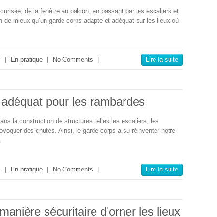
curisée, de la fenêtre au balcon, en passant par les escaliers et
en de mieux qu’un garde-corps adapté et adéquat sur les lieux où
3
|
En pratique
|
No Comments
|
Lire la suite
u adéquat pour les rambardes
s la construction de structures telles les escaliers, les
ovoquer des chutes. Ainsi, le garde-corps a su réinventer notre
t…
3
|
En pratique
|
No Comments
|
Lire la suite
anière sécuritaire d’orner les lieux