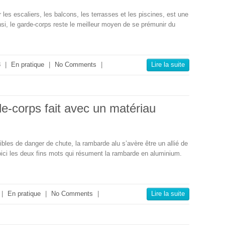
les escaliers, les balcons, les terrasses et les piscines, est une
insi, le garde-corps reste le meilleur moyen de se prémunir du
3
|
En pratique
|
No Comments
|
Lire la suite
e-corps fait avec un matériau
tibles de danger de chute, la rambarde alu s’avère être un allié de
voici les deux fins mots qui résument la rambarde en aluminium.
|
En pratique
|
No Comments
|
Lire la suite